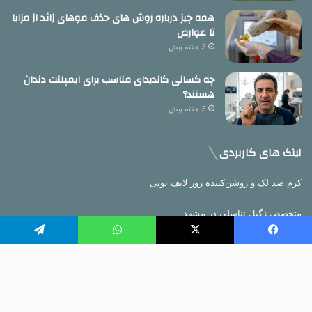
همه چیز درباره روش های حذف موهای زائد از مزایا
تا عوارض
3 هفته پیش
چه کسانی کاندیدای مناسب برای ایمپلنت دندان
هستند؟
3 هفته پیش
لینک های کاربردی
کرم ضد لک و روشن‌کننده روز لایف توبی
متخصص زگیل تناسلی در مشهد
یسبوک
X
واتس آپ
تلگرام
بهترین کلینیک زنان در کرج
دکتر محمد حسین منوچهری
دک
کرم دور چشم فوراور