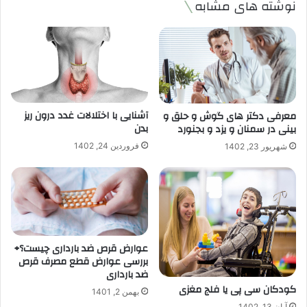
نوشته های مشابه
آشنایی با اختلالات غدد درون ریز
معرفی دکتر های گوش و حلق و
بدن
بینی در سمنان و یزد و بجنورد
فروردین 24, 1402
شهریور 23, 1402
عوارض قرص ضد بارداری چیست؟+
بررسی عوارض قطع مصرف قرص
ضد بارداری
کودکان سی پی یا فلج مغزی
بهمن 2, 1401
آبان 13, 1402