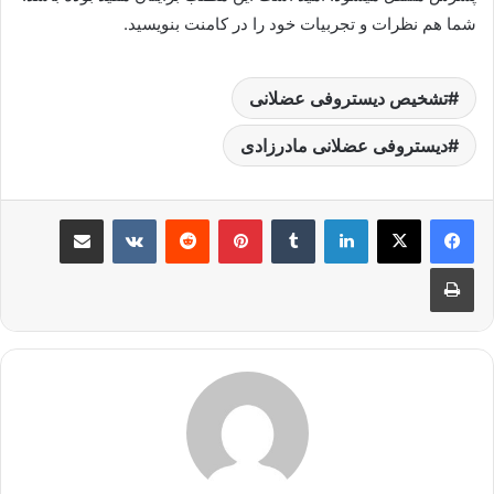
شما هم نظرات و تجربیات خود را در کامنت بنویسید.
تشخیص دیستروفی عضلانی
دیستروفی عضلانی مادرزادی
لینکدین
‫تامبلر
پینترست
‫رددیت
‫VKontakte
اشتراک گذاری از طریق ایمیل
چاپ