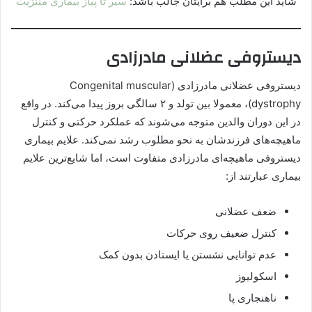
شاید این مطلب هم برایتان جالب باشد:
سیر تا پیاز بیماری مننژیت
دیستروفی عضلانی مادرزادی
دیستروفی عضلانی مادرزادی (Congenital muscular
dystrophy)، معمولا بین تولد و ۲ سالگی بروز پیدا می‌کند. در واقع
در این دوران والدین متوجه می‌شوند که عملکرد حرکتی و کنترل
ماهیچه‌های فرزندشان به نحو مطلوب رشد نمی‌کند. علایم بیماری
دیستروفی ماهیچه‌ای مادرزادی متفاوت است، اما شایع‌ترین علایم
بیماری عبارتند از:
ضعف عضلانی
کنترل ضعیف روی حرکات
عدم توانایی نشستن یا ایستادن بدون کمک
اسکولیوز
ناهنجاری پا