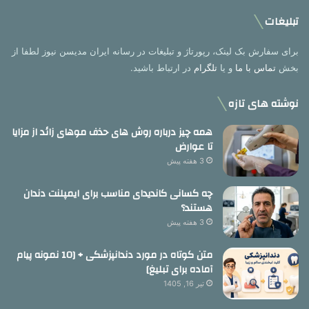
تبلیغات
برای سفارش بک لینک، رپورتاژ و تبلیغات در رسانه ایران مدیسن نیوز لطفا از
بخش
تماس با ما
و یا
تلگرام
در ارتباط باشید.
نوشته های تازه
همه چیز درباره روش های حذف موهای زائد از مزایا
تا عوارض
3 هفته پیش
چه کسانی کاندیدای مناسب برای ایمپلنت دندان
هستند؟
3 هفته پیش
متن کوتاه در مورد دندانپزشکی + [10 نمونه پیام
آماده برای تبلیغ]
تیر 16, 1405