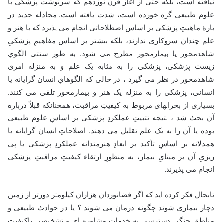
نیافته است، بلکه حتی از آغاز قرن نوزدهم که سرنوشت پزشکی با
علوم طبیعی گره خورده است، شدت یافته است. مجادله جدید در
بارۀ ماهیتِ پزشکی بر اساس اصطلاحاتی انجام می پذیرد که با هنر و
علم چندان سروکاری ندارند، بلکه بیشتر بر اساس مفاهیمِ پزشکیِ
شاهدمحور یا بیمارمحور مطرح می شود. به طور سنتی الگویِ
زیست پزشکی، پزشکی را به مثابه یک علم و به منزله امری
شاهدمحور در نظر می گیرد ، در حالی که الگوهایِ انسان گرایانه یا
انسانی، پزشکی را به منزله یک هنر و بیمارمحور تلقی می کنند.
بسیاری از بحرانهای مربوط به کیفیتِ مراقبت، همچنانکه قبلاً درباره
آن بحث شد ، نتیجه تثبیتِ عملکردِ پزشکی بر اساسِ علوم طبیعی
بوده یا آن را به یک علم تقلیل می دهند. اصلاحاتِ انسان گرایانه یا
همدلانه بر اساسِ تأکید بر ابعادِ هنرمندانه عملکردِ پزشکی یا پی
ریزیِ آن بر مبنایِ بیمار، به منظورِ ارتقاء کیفیتِ مراقبتِ پزشکی
انجام می پذیرند.
تابحال فکر کرده اید که اگر فضانوردان هزاران کیلومتر دورتر از زمین
دچار بیماری شوند چگونه درمان می شوند ؟ یا در حوادث طبیعی و
مناطق جنگی دسترسی به خدمات مشاوره ای و تشخیصی باکیفیت