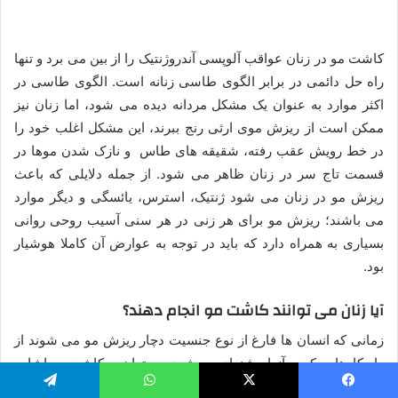
کاشت مو در زنان عواقب آلوپسی آندروژنتیک را از بین می برد و تنها
راه حل دائمی در برابر الگوی طاسی زنانه است. الگوی طاسی در
اکثر موارد به عنوان یک مشکل مردانه دیده می شود، اما زنان نیز
ممکن است از ریزش موی ارثی رنج ببرند، این مشکل اغلب خود را
در خط رویش عقب رفته، شقیقه های طاس و نازک شدن موها در
قسمت تاج سر در زنان ظاهر می شود. از جمله دلایلی که باعث
ریزش مو در زنان می شود ژنتیک، استرس، یائسگی و دیگر موارد
می باشند؛ ریزش مو برای هر زنی در هر سنی آسیب روحی روانی
بسیاری به همراه دارد که باید در توجه به عوارض آن کاملا هوشیار
بود.
آیا زنان می توانند کاشت مو انجام دهند؟
زمانی که انسان ها فارغ از نوع جنسیت دچار ریزش مو می شوند از
راه کارهایی که به آنها پیشنهاد می شود می توان به کاشت مو اشاره
کرد. کاشت مو برای زنان نیز همانند مردان انجام می شود که نتایج
یسبوک
X
واتس آپ
تلگرام