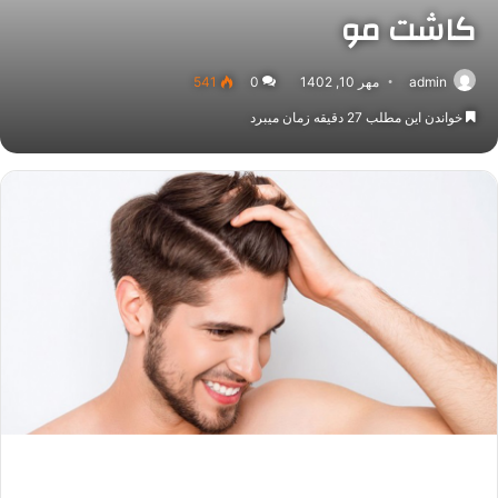
کاشت مو
admin
مهر 10, 1402
0
541
خواندن این مطلب 27 دقیقه زمان میبرد