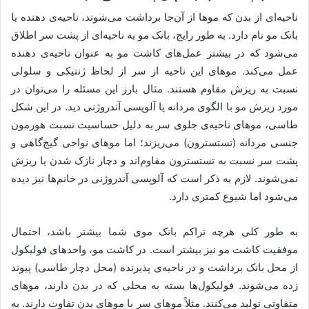
ناحیه‌ای از بدن که موها از آن‌جا برداشت می‌شوند، ناحیه‌ی دهنده یا
بانک مو نام دارد. به طور رایج، بانک مو به ناحیه‌ا‌ی از پشت سر اطلاق
می‌شود که در بیشتر عمل‌های کاشت مو به عنوان ناحیه‌ی دهنده
عمل می‌کند. موهای این ناحیه از سر از لحاظ ژنتیکی و سلولی
نسبت به ریزش مقاوم هستند. مثال بارز این مسئله را می‌توان در
مورد ریزش مو با الگوی مردانه یا آلوپسی آندروژنی دید. در این شکل
طاسی، موهای ناحیه‌ی جلوی سر به دلیل حساسیت نسبت هورمون
جنسی مردانه (تستسترون) می‌ریزند؛ اما موهای نواحی گیج‌گاهی و
پشت سر نسبت به تستسترون مقاوم‌اند و دچار نازک شدن یا ریزش
نمی‌شوند. لازم به ذکر است که آلوپسی آندروژنی در خانم‌ها نیز دیده
می‌شود اما شیوع کمتری دارد.
به طور کلی هرچه تراکم بانک موی شما بیشتر باشد، احتمال
موفقیت کاشت مو نیز بیشتر است. در کاشت مو، واحدهای فولیکول
از محل بانک برداشت و در ناحیه‌ی پذیرنده (محل دچار طاسی) پیوند
زده می‌شوند. فولیکول‌ها بسته به محلی که در بدن دارند، موهای
متفاوتی تولید می‌کنند. مثلاً موهای سر با موهای بدن تفاوت دارند. به