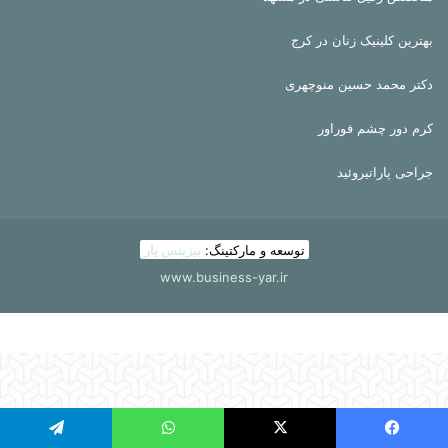
بهترین کلینیک زنان در کرج
دکتر محمد حسین منوچهری
کرم دور چشم فوراور
جراحی پاراتیروئید
توسعه و مارکتینگ:
بیزینس یار
www.business-yar.ir
یسبوک
X
واتس آپ
تلگرام