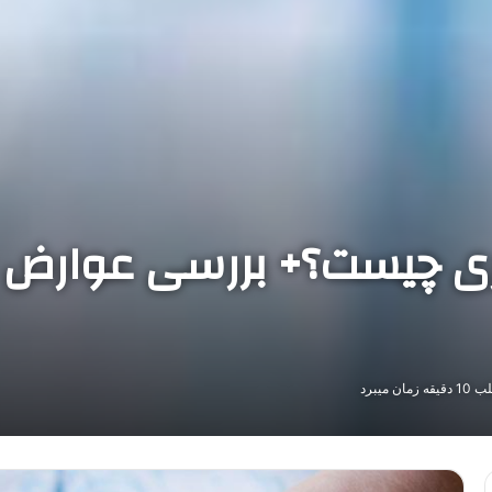
اری چیست؟+ بررسی عوار
ن میبرد