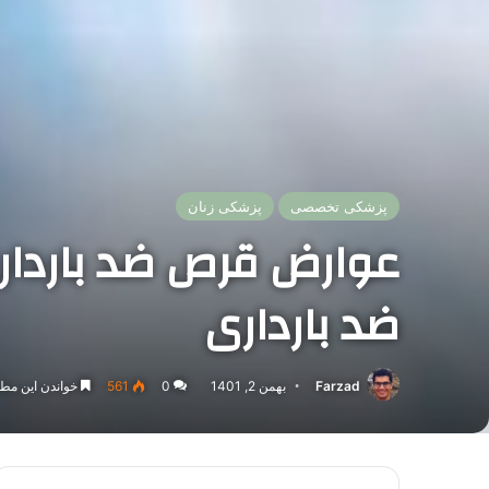
پزشکی تخصصی
پزشکی زنان
عوارض قرص ضد بارد
ضد بارداری
Farzad
بهمن 2, 1401
0
561
خواندن این مطلب 10 دقیقه زما