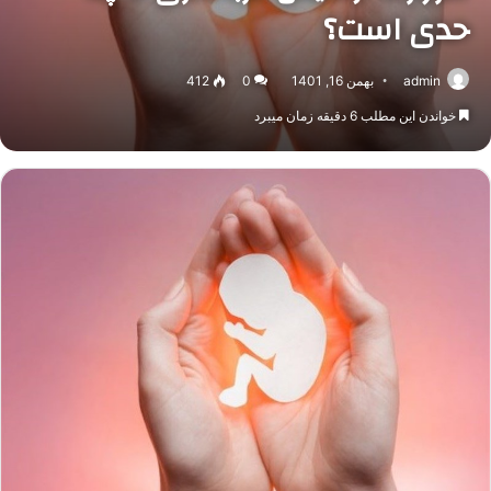
حدی است؟
admin
بهمن 16, 1401
0
412
خواندن این مطلب 6 دقیقه زمان میبرد