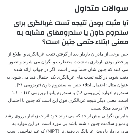
سوالات متداول
آیا مثبت بودن نتیجه تست غربالگری برای
سندروم داون یا سندرومهای مشابه به
معنی ابتلاء حتمی جنین است؟
خیر. برخی از مادران باردار بعد از گرفتن نتیجه غربالگری و اطلاع از
پر خطر بودن بارداری به شدت مضطرب و نگران می شوند و تصور
می کنند که جنین شان حتمآ بیمار است. اگر در جواب ارائه شده
دقت شود، در کلیه تست های غربالگری یک احتمال قید می شود، به
عنوان مثال: احتمال ابتلاء جنین به سندروم داون (تریزومی ۲۱)،
سندروم ادوارد (تریزومی ۱۸) یا سندروم پاتو (تریزومی ۱۳) ۱:۱۰۰
است. معنی دیگر نتیجه غربالگری فوق این است که جنین با احتمال
۹۹ درصد مبتلا نیست.
بنابراین نگرانی بیش از حد که می تواند خود اثرات زیانبار برروی رشد
و نمو و سلامت جنین داشته باشد بی مورد است. در این موارد به
مادر باردار یا روش غربالگری دقیق تر (NIPT) که غیر تهاجمی است