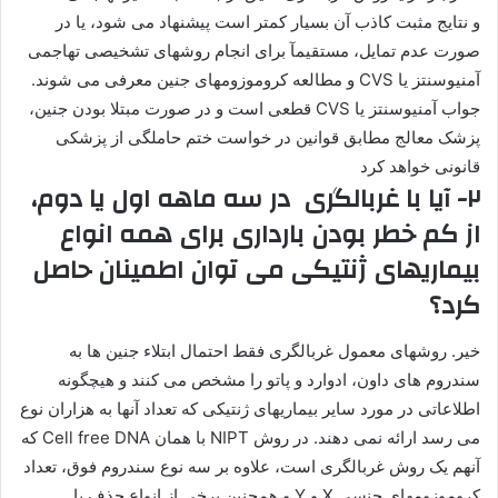
و نتایج مثبت کاذب آن بسیار کمتر است پیشنهاد می شود، یا در
صورت عدم تمایل، مستقیمآ برای انجام روشهای تشخیصی تهاجمی
آمنیوسنتز یا CVS و مطالعه کروموزومهای جنین معرفی می شوند.
جواب آمنیوسنتز یا CVS قطعی است و در صورت مبتلا بودن جنین،
پزشک معالج مطابق قوانین در خواست ختم حاملگی از پزشکی
قانونی خواهد کرد
۲- آیا با غربالگری در سه ماهه اول یا دوم،
از کم خطر بودن بارداری برای همه انواع
بیماریهای ژنتیکی می توان اطمینان حاصل
کرد؟
خیر. روشهای معمول غربالگری فقط احتمال ابتلاء جنین ها به
سندروم های داون، ادوارد و پاتو را مشخص می کنند و هیچگونه
اطلاعاتی در مورد سایر بیماریهای ژنتیکی که تعداد آنها به هزاران نوع
می رسد ارائه نمی دهند. در روش NIPT با همان Cell free DNA که
آنهم یک روش غربالگری است، علاوه بر سه نوع سندروم فوق، تعداد
کروموزومهای جنسی X و Y و همچنین برخی از انواع حذف یا