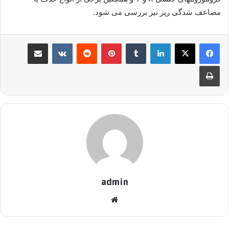
مضاعف شدگی ریز نیز بررسی می شود.
لینکدین
‫تامبلر
پینترست
‫رددیت
‫VKontakte
اشتراک گذاری از طریق ایمیل
چاپ
admin
وبسایت