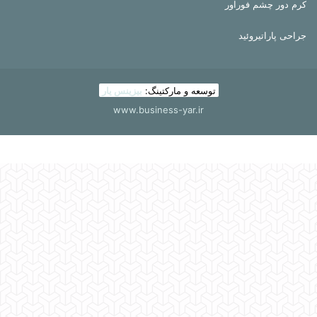
کرم دور چشم فوراور
جراحی پاراتیروئید
توسعه و مارکتینگ:
بیزینس یار
www.business-yar.ir