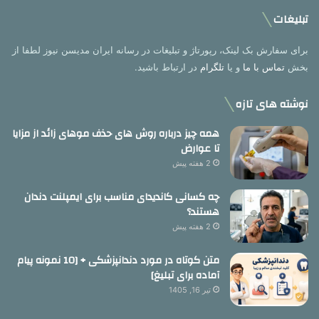
تبلیغات
برای سفارش بک لینک، رپورتاژ و تبلیغات در رسانه ایران مدیسن نیوز لطفا از
بخش
تماس با ما
و یا
تلگرام
در ارتباط باشید.
نوشته های تازه
همه چیز درباره روش های حذف موهای زائد از مزایا
تا عوارض
2 هفته پیش
چه کسانی کاندیدای مناسب برای ایمپلنت دندان
هستند؟
2 هفته پیش
متن کوتاه در مورد دندانپزشکی + [10 نمونه پیام
آماده برای تبلیغ]
تیر 16, 1405