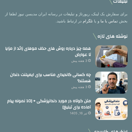
تبلیغات
برای سفارش بک لینک، رپورتاژ و تبلیغات در رسانه ایران مدیسن نیوز لطفا از
بخش
تماس با ما
و یا
تلگرام
در ارتباط باشید.
نوشته های تازه
همه چیز درباره روش های حذف موهای زائد از مزایا
تا عوارض
3 هفته پیش
چه کسانی کاندیدای مناسب برای ایمپلنت دندان
هستند؟
3 هفته پیش
متن کوتاه در مورد دندانپزشکی + [10 نمونه پیام
آماده برای تبلیغ]
تیر 16, 1405
لینک های کاربردی