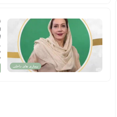
ر
ب
م
د
د
بیماری های داخلی