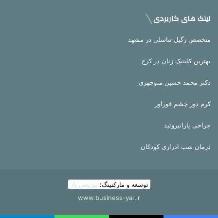
لینک های کاربردی
متخصص زگیل تناسلی در مشهد
بهترین کلینیک زنان در کرج
دکتر محمد حسین منوچهری
کرم دور چشم فوراور
جراحی پاراتیروئید
درمان شب ادراری کودکان
توسعه و مارکتینگ:
بیزینس یار
www.business-yar.ir