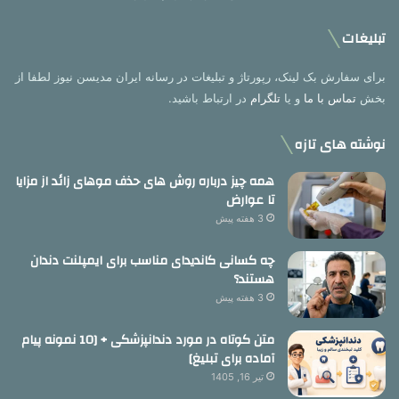
تبلیغات
برای سفارش بک لینک، رپورتاژ و تبلیغات در رسانه ایران مدیسن نیوز لطفا از
بخش
تماس با ما
و یا
تلگرام
در ارتباط باشید.
نوشته های تازه
همه چیز درباره روش های حذف موهای زائد از مزایا
تا عوارض
3 هفته پیش
چه کسانی کاندیدای مناسب برای ایمپلنت دندان
هستند؟
3 هفته پیش
متن کوتاه در مورد دندانپزشکی + [10 نمونه پیام
آماده برای تبلیغ]
تیر 16, 1405