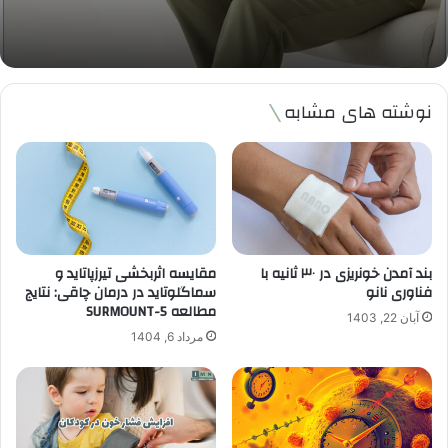
نوشته های مشابه
بند آمدن خونریزی در ۳۰ ثانیه با
مقایسه اثربخشی تیرزپاتاید و
فناوری نانو
سماگلوتاید در درمان چاقی: نتایج
مطالعه SURMOUNT-5
آبان 22, 1403
مرداد 6, 1404