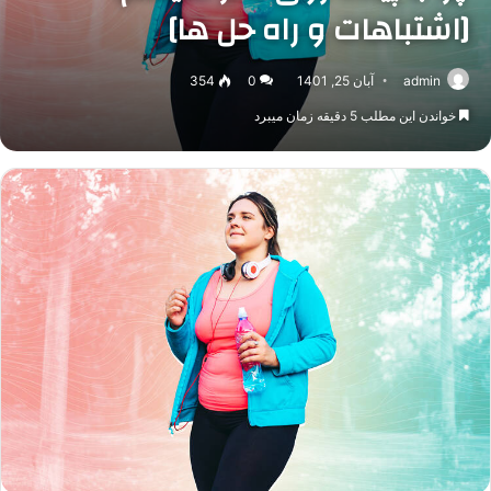
[اشتباهات و راه حل ها]
admin
آبان 25, 1401
0
354
خواندن این مطلب 5 دقیقه زمان میبرد