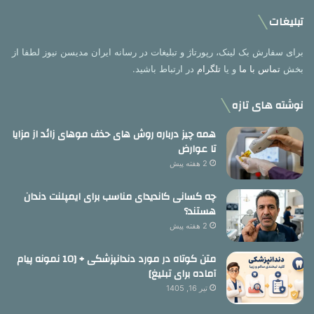
تبلیغات
برای سفارش بک لینک، رپورتاژ و تبلیغات در رسانه ایران مدیسن نیوز لطفا از
بخش
تماس با ما
و یا
تلگرام
در ارتباط باشید.
نوشته های تازه
همه چیز درباره روش های حذف موهای زائد از مزایا
تا عوارض
2 هفته پیش
چه کسانی کاندیدای مناسب برای ایمپلنت دندان
هستند؟
2 هفته پیش
متن کوتاه در مورد دندانپزشکی + [10 نمونه پیام
آماده برای تبلیغ]
تیر 16, 1405