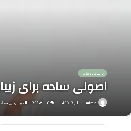
پزشکی زیبایی
اصولی ساده برای زیب
admin
آذر 3, 1400
0
398
خواندن این مطلب 4 دقیقه زمان میب