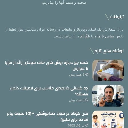
صحت و سقم آنها را بپذیریم.
تبلیغات
برای سفارش بک لینک، رپورتاژ و تبلیغات در رسانه ایران مدیسن نیوز لطفا از
بخش
تماس با ما
و یا
تلگرام
در ارتباط باشید.
نوشته های تازه
همه چیز درباره روش های حذف موهای زائد از مزایا
تا عوارض
3 هفته پیش
چه کسانی کاندیدای مناسب برای ایمپلنت دندان
هستند؟
3 هفته پیش
متن کوتاه در مورد دندانپزشکی + [10 نمونه پیام
آماده برای تبلیغ]
تیر 16, 1405