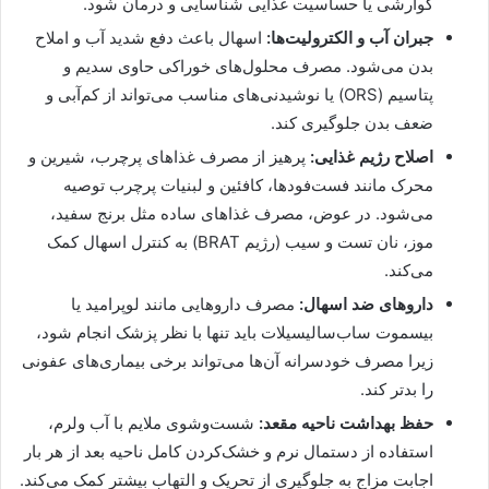
گوارشی یا حساسیت غذایی شناسایی و درمان شود.
جبران آب و الکترولیت‌ها:
اسهال باعث دفع شدید آب و املاح
بدن می‌شود. مصرف محلول‌های خوراکی حاوی سدیم و
پتاسیم (ORS) یا نوشیدنی‌های مناسب می‌تواند از کم‌آبی و
ضعف بدن جلوگیری کند.
اصلاح رژیم غذایی:
پرهیز از مصرف غذاهای پرچرب، شیرین و
محرک مانند فست‌فودها، کافئین و لبنیات پرچرب توصیه
می‌شود. در عوض، مصرف غذاهای ساده مثل برنج سفید،
موز، نان تست و سیب (رژیم BRAT) به کنترل اسهال کمک
می‌کند.
داروهای ضد اسهال:
مصرف داروهایی مانند لوپرامید یا
بیسموت ساب‌سالیسیلات باید تنها با نظر پزشک انجام شود،
زیرا مصرف خودسرانه آن‌ها می‌تواند برخی بیماری‌های عفونی
را بدتر کند.
حفظ بهداشت ناحیه مقعد:
شست‌وشوی ملایم با آب ولرم،
استفاده از دستمال نرم و خشک‌کردن کامل ناحیه بعد از هر بار
اجابت مزاج به جلوگیری از تحریک و التهاب بیشتر کمک می‌کند.