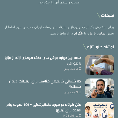
صحت و سقم آنها را بپذیریم.
تبلیغات
برای سفارش بک لینک، رپورتاژ و تبلیغات در رسانه ایران مدیسن نیوز لطفا از
بخش
تماس با ما
و یا
تلگرام
در ارتباط باشید.
نوشته های تازه
همه چیز درباره روش های حذف موهای زائد از مزایا
تا عوارض
3 هفته پیش
چه کسانی کاندیدای مناسب برای ایمپلنت دندان
هستند؟
3 هفته پیش
متن کوتاه در مورد دندانپزشکی + [10 نمونه پیام
آماده برای تبلیغ]
تیر 16, 1405