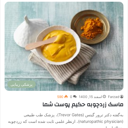
پزشکی زیبایی
Farzad
اسفند 15, 1400
0
590
ماسک زردچوبه حکیم پوست شما
به‌گفته دکتر ترور گیتس (Trevor Gates)، پزشک طب طبیعی
(naturopathic physician)، ازنظر علمی ثابت شده است که زردچوبه
ضدالتهاب است…