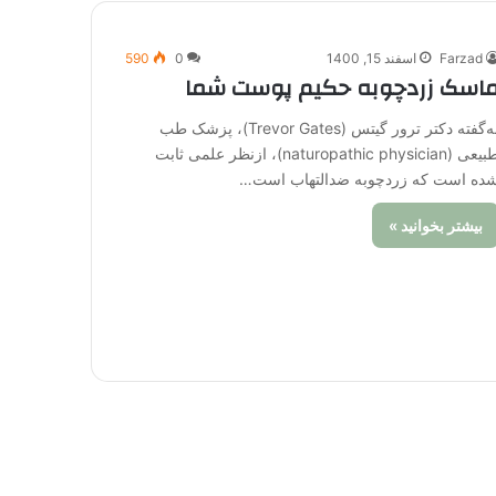
Farzad
اسفند 15, 1400
0
590
اسک زردچوبه حکیم پوست شما
به‌گفته دکتر ترور گیتس (Trevor Gates)، پزشک طب
طبیعی (naturopathic physician)، ازنظر علمی ثابت
ده است که زردچوبه ضدالتهاب است…
بیشتر بخوانید »