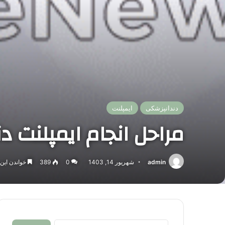
دندانپزشکی
ایمپلنت
مراحل انجام ایمپلنت دن
admin
شهریور 14, 1403
0
389
خواندن این مطلب 2 دقی
جستجو