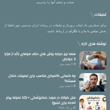
صحت و سقم آنها را بپذیریم.
تبلیغات
برای سفارش بک لینک، رپورتاژ و تبلیغات در رسانه ایران مدیسن نیوز لطفا از
بخش
تماس با ما
و یا
تلگرام
در ارتباط باشید.
نوشته های تازه
همه چیز درباره روش های حذف موهای زائد از مزایا
تا عوارض
2 هفته پیش
چه کسانی کاندیدای مناسب برای ایمپلنت دندان
هستند؟
2 هفته پیش
متن کوتاه در مورد دندانپزشکی + [10 نمونه پیام
آماده برای تبلیغ]
تیر 16, 1405