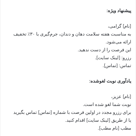
پیشنهاد ویژه:
[نام] گرامی،
به مناسبت هفته سلامت دهان و دندان، جرم‌گیری با ۳۰٪ تخفیف
ارائه می‌شود.
این فرصت را از دست ندهید.
رزرو: [لینک سایت].
تماس: [تماس].
یادآوری نوبت لغوشده:
[نام] عزیز،
نوبت شما لغو شده است.
برای رزرو مجدد در اولین فرصت با شماره [تماس] تماس بگیرید
یا از طریق [لینک سایت] اقدام کنید.
مطب [نام مطب].