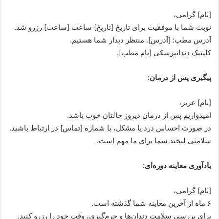
[نام] گرامی،
نوبت شما با موفقیت برای تاریخ [تاریخ] ساعت [ساعت] رزرو شد.
آدرس مطب: [آدرس]. منتظر دیدار شما هستیم.
کلینیک دندانپزشکی [نام مطب].
پیگیری پس از درمان:
[نام] عزیز،
امیدواریم پس از درمان دیروز حالتان خوب باشد.
در صورت احساس درد یا مشکل، با شماره [تماس] در ارتباط باشید.
سلامتی لبخند شما برای ما مهم است.
یادآوری معاینه دوره‌ای:
[نام] گرامی،
۶ ماه از آخرین معاینه شما گذشته است.
برای بررسی سلامت دندان‌ها و جرم‌گیری، وقت خود را رزرو کنید.