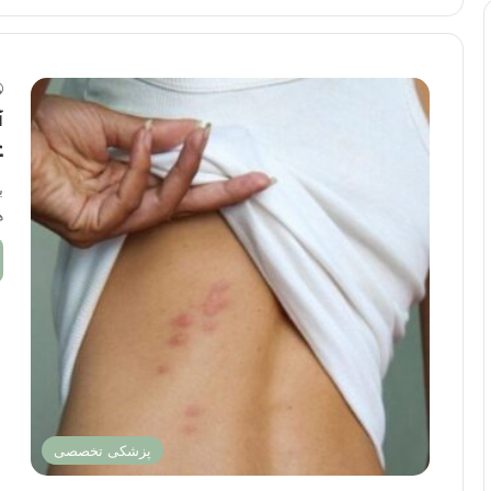
آ
ع
ب
ه
پزشکی تخصصی