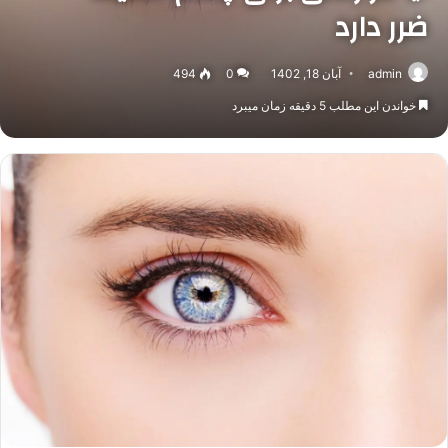
ضرر دارد
admin
آبان 18, 1402
0
494
خواندن این مطلب 5 دقیقه زمان میبرد