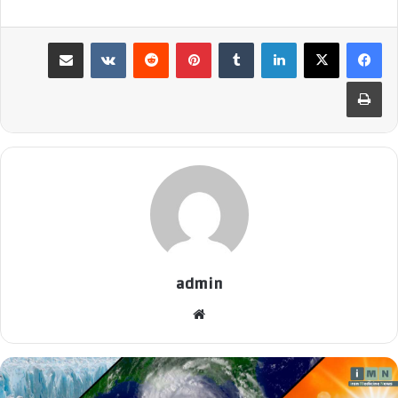
لینکدین
‫تامبلر
پینترست
‫رددیت
‫VKontakte
اشتراک گذاری از طریق ایمیل
چاپ
admin
وبسایت