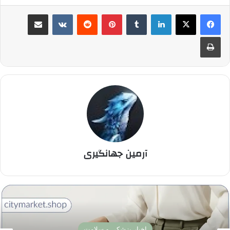
لینکدین
‫تامبلر
پینترست
‫رددیت
‫VKontakte
اشتراک گذاری از طریق ایمیل
چاپ
آرمین جهانگیری
اخبار پزشکی و سلامت