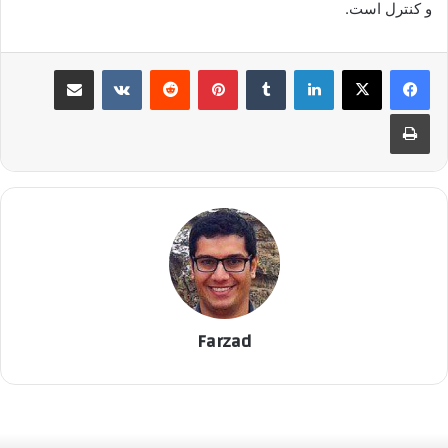
و کنترل است.
لینکدین
‫تامبلر
پینترست
‫رددیت
‫VKontakte
اشتراک گذاری از طریق ایمیل
چاپ
Farzad