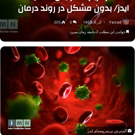
ایدز/ بدون مشکل در روند درمان
Farzad
آذر 6, 1403
0
205
خواندن این مطلب 2 دقیقه زمان میبرد
گسترش بی‌سروصدای ایدز