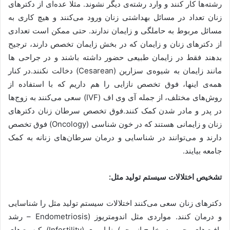
رشته‌ها کار کنند و وارد رشته‌ی دیگر نشوند. مثلا عده‌ای از دکترهای
زنان تعداد در مسائل بهداشتی زنان ورود می‌کنند و هیچ کاری به
مسائل مربوط به حاملگی و زایمان ندارند. حتی ممکن است تعدادی
از دکترهای زنان و زایمان که در بخش زایمان تخصص دارند، ترجیح
بدهند فقط در زایمان طبیعی حضور داشته باشند و در جراحی ها
مانند زایمان به شیوه‌ی سزارین (Cesarean) دخالت نکنند.در کنار
همه‌ی اینها، فوق تخصص نازایی را هم داریم که با استفاده از
روش‌های مختلف، از جمله آی وی اف (IVF) سعی می‌کنند به زوج‌ها
در پدر و مادر شدن کمک کنند.فوق تخصص سرطان زنان دکترهای
زنان و زایمانی هستند که در خون شناسی (Oncology) فوق تخصص
دارند و می‌توانند در شناسایی و درمان سرطان‌های زنانه به کمک
جامعه بیایند.
تشخیص اختلالات سیستم تولید مثل:
دکترهای زنان سعی می‌کنند اختلالات سیستم تولید مثل را شناسایی
و درمان کنند. مواردی مثل اندومتریوز (Endometriosis – رشد
بافت‌های رحمی در خارج از رحم)، ناباروری (Infertility)، کیست‌های