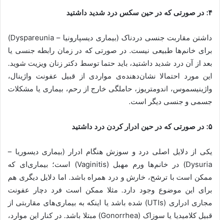
۴: در صورتی که در حین سکس درد شدید داشتید
داشتن مقاربت جنسی دردناک (بیماری دیسپارونیا – Dyspareunia)
برای خانم‌ها طبیعی نیست. در صورتی که در زمان رابطه جنسی یا
بعد از آن درد شدید داشتید، باید حتما توسط دکتر زنان ویزیت شوید.
این مورد احتمالا نشان‌دهنده‌ی مواردی از قبیل عفونت واژینال،
واژینیسموس، اندومتریوز، حاملگی خارج از رحم، بیماری یا مشکلات
جسمی و جنسی دیگر است.
۵: در صورتی که در حین ادرار کردن درد داشتید
یکی از دلایل اصلی درد و سوزش هنگام ادرار (بیماری دیسوریا –
Dysuria) در خانم‌ها ورم مهبل (Vaginitis) است؛ بیماری‌ای که
ممکن است با ترشح، خارش و درد همراه باشد. اما دلایل دیگری هم
برای این موضوع وجود دارد. مثلا ممکن است فرد دچار عفونت
مجاری ادراری (UTIs) شده باشد یا اینکه به بیماری‌های مقاربتی از
قبیل کلامیدیا یا سوزاک (Gonorrhea) مبتلا باشد. در کنار این موارد،