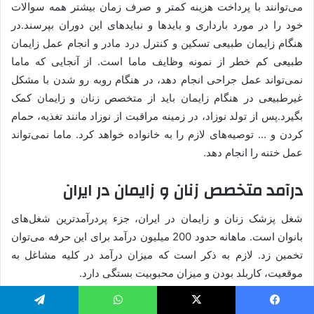
می‌توانند با پرداخت هزینه کمتر و صرف زمان بیشتر همه سوالات
خود را در مورد بارداری و بایدها و نبایدهای این دوران بپرسند.در
هنگام زایمان طبیعی تسکین و کنترل درد مادر و انجام عمل زایمان
طبیعی کم خطر از نمونه وظایف ماما است. از آنجایی که ماما
نمی‌تواند عمل جراحی انجام دهد، در هنگام روبه رو شدن با مشکل
غیرطبیعی در هنگام زایمان باید از متخصص زنان و زایمان کمک
بگیرد.پس از تولد نوزاد، در زمینه مراقبت از نوزاد مانند تغذیه، حمام
کردن و … توصیه‌های لازم را به خانواده خواهد کرد. ماما نمی‌تواند
عمل ختنه را انجام دهد.
درآمد متخصص زنان و زایمان در ایران
شغل پزشک زنان و زایمان در ایران، جزء پردرآمدترین شغل‌های
بانوان است. ماهانه حدود 200 میلیون درآمد برای این حرفه می‌توان
تخمین زد. لازم به ذکر است که میزان درآمد در کلیه مشاغل به
موقعیت، کاربلد بودن و میزان محبوبیت بستگی دارد.
قیمت ویزیت پزشکان در سال ۱۴۰۲
یسبوک
X
واتس آپ
تلگرام