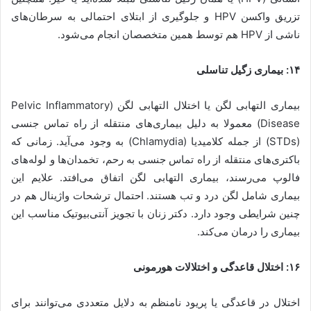
تزریق واکسن HPV و جلوگیری از ابتلای احتمالی به سرطان‌های
ناشی از HPV هم توسط همین متخصصان انجام می‌شود.
۱۴: بیماری زگیل تناسلی
بیماری التهابی لگن یا اختلال التهابی لگن (Pelvic Inflammatory
Disease) معمولا به دلیل بیماری‌های منتقله از راه تماس جنسی
(STDs) از جمله کلامیدیا (Chlamydia) به وجود می‌آید. زمانی که
باکتری‌های منتقله از راه تماس جنسی به رحم، تخمدان‌ها و لوله‌های
فالوپ می‌رسند، بیماری التهابی لگن اتفاق می‌افتد. علایم این
بیماری شامل لگن درد و تب هستند. احتمال ترشحات واژینال هم در
چنین شرایطی وجود دارد. دکتر زنان با تجویز آنتی‌بیوتیک مناسب این
بیماری را درمان می‌کند.
۱۶: اختلال قاعدگی و اختلالات هورمونی
اختلال در قاعدگی یا پریود نامنظم به دلایل متعددی می‌توانند برای