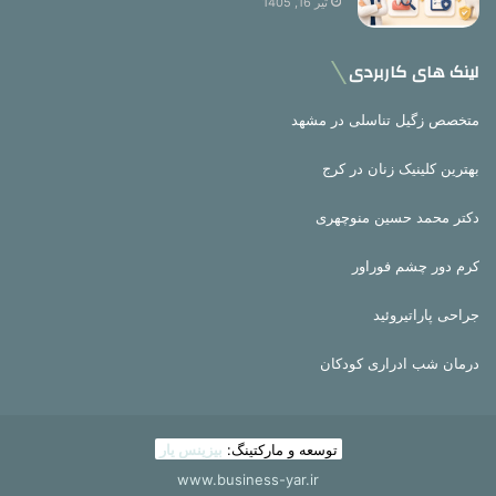
تیر 16, 1405
لینک های کاربردی
متخصص زگیل تناسلی در مشهد
بهترین کلینیک زنان در کرج
دکتر محمد حسین منوچهری
کرم دور چشم فوراور
جراحی پاراتیروئید
درمان شب ادراری کودکان
توسعه و مارکتینگ:
بیزینس یار
www.business-yar.ir