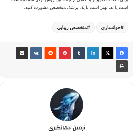
است یا نه، بهتر است با یک پزشک متخصص مشورت کنید.
جوانسازی
متخصص زیبایی
لینکدین
‫تامبلر
پینترست
‫رددیت
‫VKontakte
اشتراک گذاری از طریق ایمیل
چاپ
آرمین جهانگیری