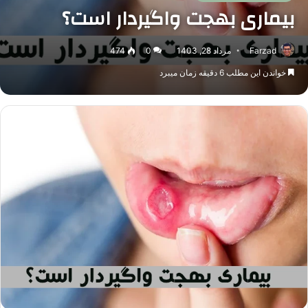
بیماری بهجت واگیردار است؟
Farzad
مرداد 28, 1403
0
474
خواندن این مطلب 6 دقیقه زمان میبرد