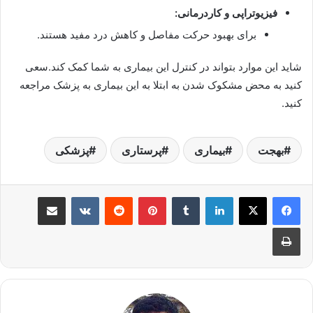
فیزیوتراپی و کاردرمانی:
برای بهبود حرکت مفاصل و کاهش درد مفید هستند.
شاید این موارد بتواند در کنترل این بیماری به شما کمک کند.سعی
کنید به محض مشکوک شدن به ابتلا به این بیماری به پزشک مراجعه
کنید.
بهجت
بیماری
پرستاری
پزشکی
لینکدین
‫تامبلر
پینترست
‫رددیت
‫VKontakte
اشتراک گذاری از طریق ایمیل
چاپ