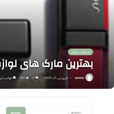
پزشکی زیبایی
بهترین مارک های لواز
admin
فروردین 21, 1403
0
397
خواندن این مطلب 15 د
جستجو