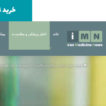
خانه
اخبار پزشکی و سلامت
بیما
شنبه, مرداد 17 1405
خبر فوری
همه چیز درباره روش های حذف موهای زائد
صفحه اصلی
/
اخبار پزشکی و سلامت
/
۸ داروی جدید وارد فهرست دارویی ایران شد | تحول در درمان بیماری‌های سخت