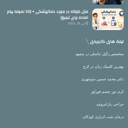
متن کوتاه در مورد دندانپزشکی + [10 نمونه پیام
آماده برای تبلیغ]
تیر 16, 1405
لینک های کاربردی
متخصص زگیل تناسلی در مشهد
بهترین کلینیک زنان در کرج
دکتر محمد حسین منوچهری
کرم دور چشم فوراور
جراحی پاراتیروئید
درمان شب ادراری کودکان