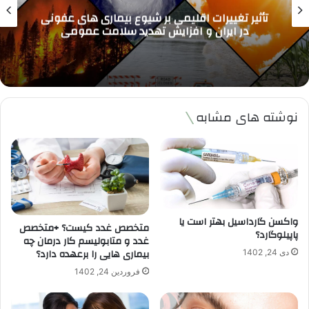
واکسن آنفلوآنزا 1404 کدام بهتر است؟ بررسی
جدیدترین واکسن ها و مقایسه اثربخشی برای
پیشگیری موثر
نوشته های مشابه
واکسن گارداسیل بهتر است یا
متخصص غدد کیست؟ +متخصص
پاپیلوگارد؟
غدد و متابولیسم کار درمان چه
بیماری هایی را برعهده دارد؟
دی 24, 1402
فروردین 24, 1402