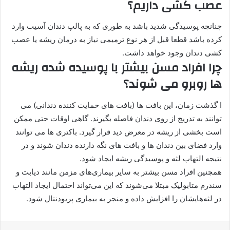
عصب کشی داریم؟
چنانچه پوسیدگی شدید باشد به طوری که به پالپ دندان آسیب وارد
کرده باشد قطعا قبل از هر نوع ترمیمی نیاز به درمان ریشه یا عصب
کشی دندان وجود خواهد داشت.
چرا افراد مسن بیشتر با پوسیده شده ریشه
ها روبرو می شوند؟
ا گذشت زمان، این بافت ها (بافت های حمایت کننده دندانی) می
توانند به تدریج از روی دندان فاصله بگیرند. گاهی اوقات حتی ممکن
است بخشی از ریشه در معرض دید قرار گیرد. باکتری ها می توانند
وارد فضای بین دندان ها و بافت های نگه دارنده دندان شوند و در
نتیجه التهاب لثه و پوسیدگی ریشه ایجاد شود.
همچنین افراد مسن بیشتر به سایر بیماری‌های مزمن مانند دیابت و
سندرم متابولیک مبتلا می‌شوند که این می‌تواند احتمال ایجاد التهاب
در لثه‌هایشان را افزایش داده و منجر به بیماری پریودنتال ‌شود.
لینکدین
‫تامبلر
پینترست
‫رددیت
‫VKontakte
اشتراک گذاری از طریق ایمیل