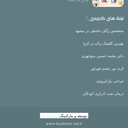
تیر 16, 1405
لینک های کاربردی
متخصص زگیل تناسلی در مشهد
بهترین کلینیک زنان در کرج
دکتر محمد حسین منوچهری
کرم دور چشم فوراور
جراحی پاراتیروئید
درمان شب ادراری کودکان
توسعه و مارکتینگ:
بیزینس یار
www.business-yar.ir