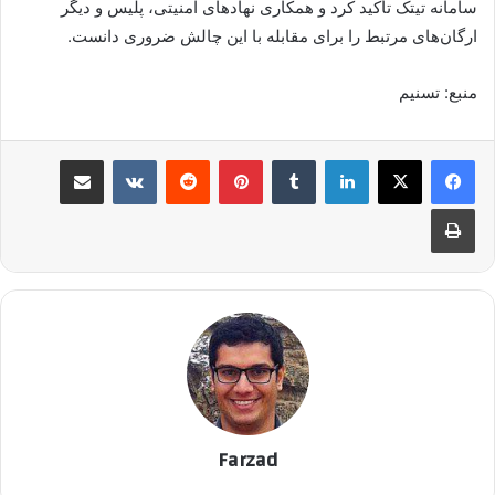
سامانه تیتک تأکید کرد و همکاری نهادهای امنیتی، پلیس و دیگر
ارگان‌های مرتبط را برای مقابله با این چالش ضروری دانست.
منبع: تسنیم
لینکدین
‫تامبلر
پینترست
‫رددیت
‫VKontakte
اشتراک گذاری از طریق ایمیل
چاپ
Farzad