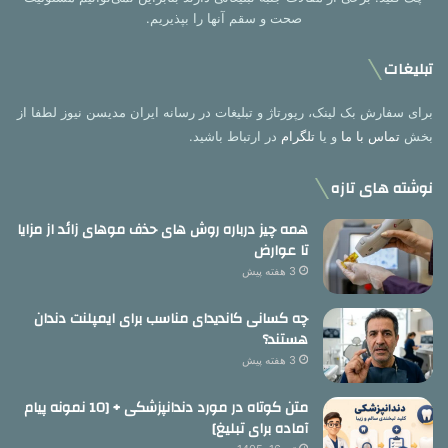
صحت و سقم آنها را بپذیریم.
تبلیغات
برای سفارش بک لینک، رپورتاژ و تبلیغات در رسانه ایران مدیسن نیوز لطفا از
بخش
تماس با ما
و یا
تلگرام
در ارتباط باشید.
نوشته های تازه
همه چیز درباره روش های حذف موهای زائد از مزایا
تا عوارض
3 هفته پیش
چه کسانی کاندیدای مناسب برای ایمپلنت دندان
هستند؟
3 هفته پیش
متن کوتاه در مورد دندانپزشکی + [10 نمونه پیام
آماده برای تبلیغ]