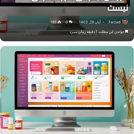
نیست
Farzad
آبان 29, 1403
0
185
خواندن این مطلب 1 دقیقه زمان میبرد