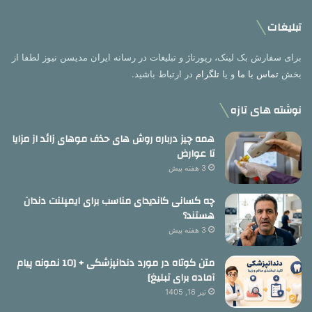
تبلیغات
برای سفارش بک لینک، رپورتاژ و تبلیغات در رسانه ایران مدیسن نیوز لطفا از
بخش
تماس با ما
و یا
تلگرام
در ارتباط باشید.
نوشته های تازه
همه چیز درباره روش های حذف موهای زائد از مزایا
تا عوارض
3 هفته پیش
چه کسانی کاندیدای مناسب برای ایمپلنت دندان
هستند؟
3 هفته پیش
متن کوتاه در مورد دندانپزشکی + [10 نمونه پیام
آماده برای تبلیغ]
تیر 16, 1405