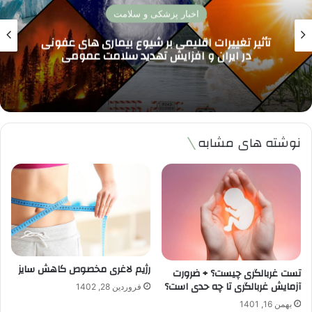
پزشکی تخصصی
واکسن آنفلوآنزا 1404 کدام بهتر است؟ بررسی
جدیدترین واکسن ها و مقایسه اثربخشی برای
پیشگیری موثر
نوشته های مشابه
رژیم لاغری مخصوص کاهش سایز
تست غربالگری چیست؟ + ضرورت
آزمایش غربالگری تا چه حدی است؟
فروردین 28, 1402
بهمن 16, 1401