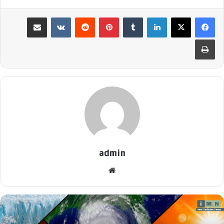
لینکدین
‫تامبلر
پینترست
‫رددیت
‫VKontakte
اشتراک گذاری از طریق ایمیل
چاپ
admin
وبسایت