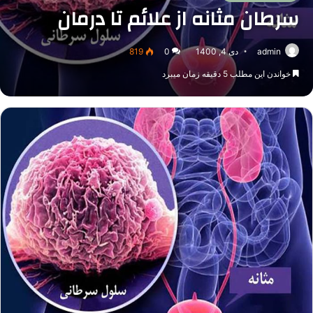
سرطان مثانه از علائم تا درمان
admin
دی 4, 1400
0
819
خواندن این مطلب 5 دقیقه زمان میبرد