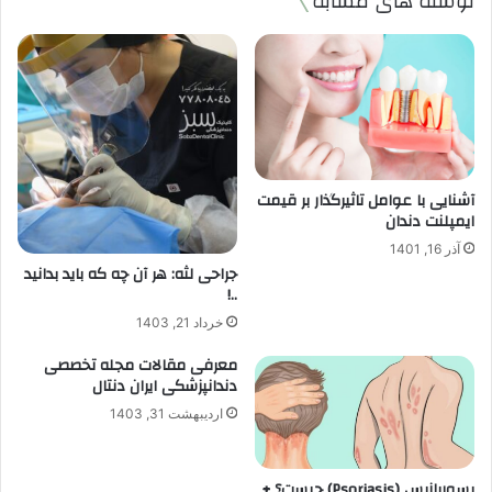
نوشته های مشابه
آشنایی با عوامل تاثیرگذار بر قیمت
ایمپلنت دندان
آذر 16, 1401
جراحی لثه: هر آن چه که باید بدانید
..!
خرداد 21, 1403
معرفی مقالات مجله تخصصی
دندانپزشکی ایران دنتال
اردیبهشت 31, 1403
پسوریازیس (Psoriasis) چیست؟ +