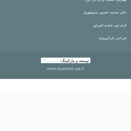
دکتر محمد حسین منوچهری
کرم دور چشم فوراور
جراحی پاراتیروئید
توسعه و مارکتینگ:
بیزینس یار
www.business-yar.ir