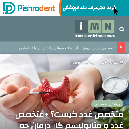
جستجو برای
منو
همه چیز درباره روش های حذف موهای زائد از مزایا تا عوارض
صفحه اصلی
/
پزشکی تخصصی
پزشکی تخصصی
متخصص غدد کیست؟ +متخصص
غدد و متابولیسم کار درمان چه