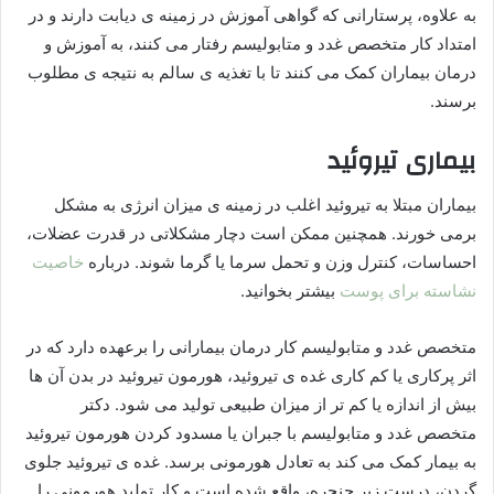
به علاوه، پرستارانی که گواهی آموزش در زمینه ی دیابت دارند و در
امتداد کار متخصص غدد و متابولیسم رفتار می کنند، به آموزش و
درمان بیماران کمک می کنند تا با تغذیه ی سالم به نتیجه ی مطلوب
برسند.
بیماری تیروئید
بیماران مبتلا به تیروئید اغلب در زمینه ی میزان انرژی به مشکل
برمی خورند. همچنین ممکن است دچار مشکلاتی در قدرت عضلات،
احساسات، کنترل وزن و تحمل سرما یا گرما شوند. درباره
خاصیت
نشاسته برای پوست
بیشتر بخوانید.
متخصص غدد و متابولیسم کار درمان بیمارانی را برعهده دارد که در
اثر پرکاری یا کم کاری غده ی تیروئید، هورمون تیروئید در بدن آن ها
بیش از اندازه یا کم تر از میزان طبیعی تولید می شود. دکتر
متخصص غدد و متابولیسم با جبران یا مسدود کردن هورمون تیروئید
به بیمار کمک می کند به تعادل هورمونی برسد. غده ی تیروئید جلوی
گردن، درست زیر حنجره، واقع شده است و کار تولید هورمونی را