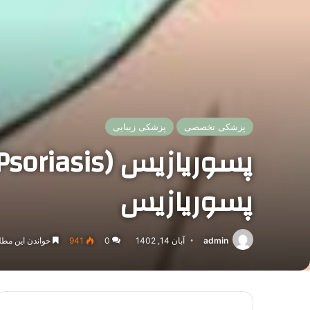
پزشکی تخصصی
پزشکی زیبایی
پسوریازیس
admin
آبان 14, 1402
0
941
خواندن این مطلب 19 دقیقه زمان