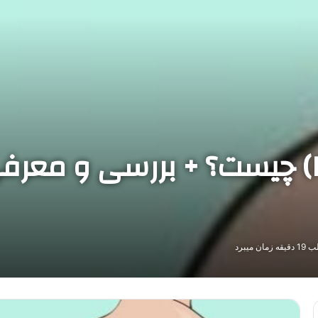
پسوریازیس (Psoriasis) چیست؟ + بررسی 
 میبرد